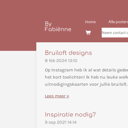
Ga
direct
naar
Home
Alle poster
By
de
Fabiënne
Neem contact 
hoofdinhoud
Bruiloft designs
8 feb 2024
13:10
Op Instagram heb ik al wat details gede
het kort toelichten! Ik heb nu leuke 
uitnodigingskaarten voor jullie bruiloft.
Lees meer »
Inspiratie nodig?
9 sep 2021
14:14