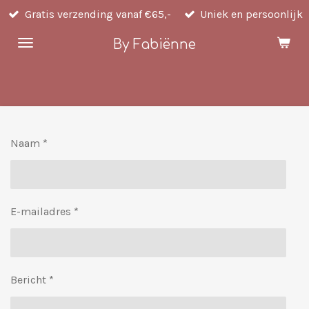
Gratis verzending vanaf €65,-
Uniek en persoonlijk
Ga
direct
By Fabiënne
naar
de
hoofdinhoud
Naam *
E-mailadres *
Bericht *