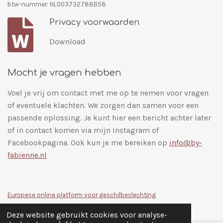
n
n
n
n
2
btw-nummer: NL003732788B58
8
Privacy voorwaarden
5
7
Download
1
4
Mocht je vragen hebben
2
8
Voel je vrij om contact met me op te nemen voor vragen
5
of eventuele klachten. We zorgen dan samen voor een
7
passende oplossing. Je kunt hier een bericht achter later
1
of in contact komen via mijn Instagram of
4
Facebookpagina. Ook kun je me bereiken op
info@by-
3
fabienne.nl
s
t
e
Europese online platform voor geschilbeslechting
r
r
Deze website gebruikt cookies voor analyse-